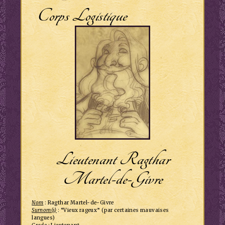
Corps Logistique
Lieutenant Ragthar
Martel-de-Givre
Nom
: Ragthar Martel-de-Givre
Surnom(s)
: “Vieux rageux” (par certaines mauvaises
langues)