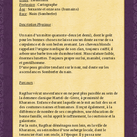
Grade
: Lieutenant
Profession
: Cartographe
Âge
: Soixante et onze ans (humains)
Race
: Nain (Sombrefer)
Description Physique
:
Un nain d’un mètre quarante-deux (et demi), dont le goût
pour les bonnes choses ne laisse aucun doute au vue de sa
corpulence et de son bedon avenant. Les cheveux blonds
rappelant l’origine nordique de son clan, toujours coiffé, il
arbore une barbe tressée du même teint. Musculature faible,
énormes lunettes. Toujours propre sur lui, maniéré, courtois
et gentilhomme.
D’une peau grisâtre tendant sur le noir, nul doute sur les
ascendances Sombrefer du nain.
Parcours
:
Ragthar vécut une enfance on ne peut plus paisible au sein de
la demeure clanique Martel-de-Givre, à proximité de
Kharanos. Enfance durant laquelle on le mit au fait des us et
des coutumes naines et humaines. Il reçut également, à la
différence de nombre de ses congénères, une éducation de
bonne famille, on lui apprit le raffinement, la courtoisie et la
galanterie.
Par la suite, Ragthar déménagea non loin, en la ville de
Kharanos, au sein même d’une auberge locale, dont le
tenancier était son oncle, à l’époque. Il y passa une