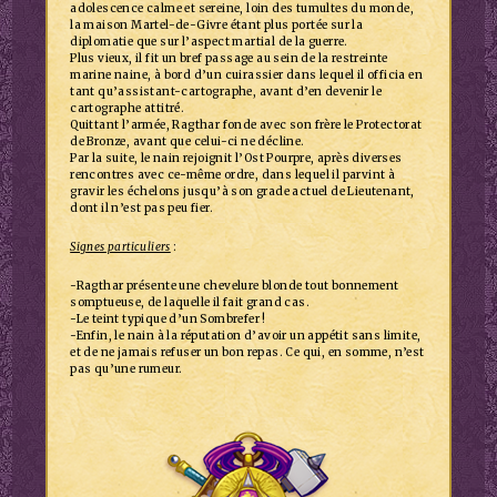
adolescence calme et sereine, loin des tumultes du monde,
la maison Martel-de-Givre étant plus portée sur la
diplomatie que sur l’aspect martial de la guerre.
Plus vieux, il fit un bref passage au sein de la restreinte
marine naine, à bord d’un cuirassier dans lequel il officia en
tant qu’assistant-cartographe, avant d’en devenir le
cartographe attitré.
Quittant l’armée, Ragthar fonde avec son frère le Protectorat
de Bronze, avant que celui-ci ne décline.
Par la suite, le nain rejoignit l’Ost Pourpre, après diverses
rencontres avec ce-même ordre, dans lequel il parvint à
gravir les échelons jusqu’à son grade actuel de Lieutenant,
dont il n’est pas peu fier.
Signes particuliers
:
-Ragthar présente une chevelure blonde tout bonnement
somptueuse, de laquelle il fait grand cas.
-Le teint typique d’un Sombrefer !
-Enfin, le nain à la réputation d’avoir un appétit sans limite,
et de ne jamais refuser un bon repas. Ce qui, en somme, n’est
pas qu’une rumeur.