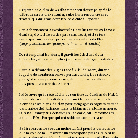
Il rejoint les Aigles de Wildhammer peu de temps après le
début de sa vie d’aventurier, suite à une rencontre avec
Thoas, qui dirigeait cette troupe d’élite à l’époque.
Son acharnement à combattre le Fléau lui fait suivre la voie
écarlate, dont il ne sortira pas sans heurt, et il se fera
remarquer au passage par certains membres du Fléau.
(
https://wildhammer.1fr1.net/t109-le-jou … -durandill
)
De retour parmi les siens, il gravit les échelons de la
hiérarchie, et devient le plus jeune nain à diriger les Aigles.
Suite à la défaite des Aigles face à Aile-de-Mort, durant
laquelle de nombreux braves perdent la vie, il se retrouve
plongé dans un profond coma, dont il ne se réveillera
qu’après la victoire des Aspects.
Il découvre qu’il a été déchu de son titre de Gardien du Nid. Il
décide de laisser les Aigles en de meilleures mains que les
siennes et s’éloigne du clan pour s’engager incognito sur une
canonnière de l’Alliance, mais le bâtiment s’abime en mer et
Durandill finit par s’échouer en Pandarie, ou il retrouve ses
amis de l’Ost Pourpre qui ont subit un sort similaire.
Sa 1ère rencontre avec un moine lui fait prendre conscience
que la voie de la Lumière ne lui correspond plus : il rejoint le
monastère de la forêt de Jade, et parcourt ensuite la Pandarie