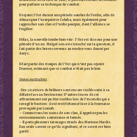
pour parfaire sa technique de combat.
Il rejoint l’Ost durant une période sombre de l’ordre, afin de
démasquer l’usurpatrice Coluha, mais également pour
rapprocher son clan et l’ordre pourpre, dont l’alliance se
fragilise.
Hélas, la nouvelle tombe bien vite : l’Ost est dissous pour une
période d’un an. Malgré son avis tranché sur la question, il
fait partie des braves revenus au rendez-vous donné par
Aurys.
Il fait partie des troupes de l’Ost qui n’ont pas rejoint
Draenor, estimant que ce combat n’était pas le leur.
Signes particuliers
:
-Des cicatrices de brûlures sont encore visible suite à sa
défaite face au Destructeur. D’autres traces de cet
affrontement ont pu être visibles lors de l’incendie qui a
ravagé le bastion : il est resté tétanisé face à la fournaise
provoquée par Lomah.
– Comme tous les nains de son clan, il apprécie peu les
environnements souterrains et fermés.
– Il porte plusieurs tatouages rituels des Marteau-Hardis.
Eux seuls savent ce qu’ils signifient, et ce secret est bien
gardé.