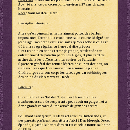
Profession
: Fabricant d’épées confirmé et herboriste amateur
Âge
: 86 ans, ce qui correspond environ à 27 ans chez les
humains
Race
: Nain Marteau-Hardi
Description Physique
:
Alors qu’en général les nains aiment porter des barbes
imposantes, Durandill a choisi une taille courte. Malgré son
jeune âge, son crâne est lisse, sans qu’on sache si cela est
dû à un rasage régulier ou à une calvitie précoce.
C’est un nain en bonne forme physique, résultat de son
entrainement de paladin parmi les Aigles, et plus tard de
moine dans les différents monastères de Pandarie.
Il porte en général des tenues légères de cuir ou de tissu, on
ne le voit plus que très rarement en armure de plaque.
On distingue sur son corps les tatouages caractéristiques
des nains du clan Marteau-Hardi.
Parcours
:
Durandill nait au Nid de l’Aigle. Il est le résultat des
nombreux essais de ses parents pour avoir un garçon, et a
donc grandi entouré d’une armée de grandes sœurs.
Peu avant sa majorité, le Fléau attaque les Hinterlands, et
ses parents préfèrent se mettre à l’abri à Dun Morogh. De cet
épisode, il garde la honte d’avoir fui et cela a nourri sa haine
du Fléau.