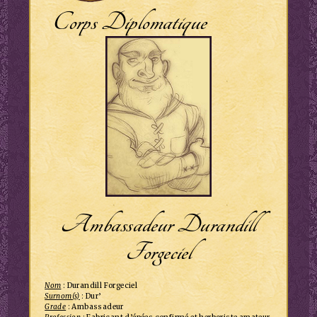
Corps Diplomatique
Ambassadeur Durandill
Forgeciel
Nom
: Durandill Forgeciel
Surnom(s)
: Dur’
Grade
: Ambassadeur